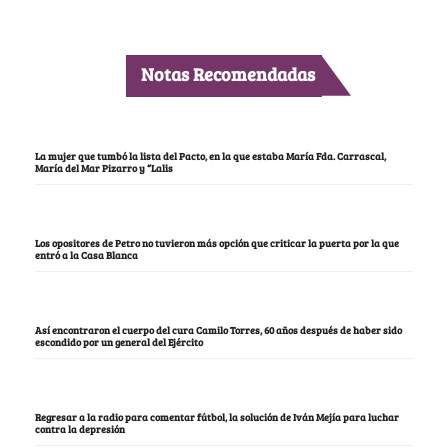
Notas Recomendadas
La mujer que tumbó la lista del Pacto, en la que estaba María Fda. Carrascal,
María del Mar Pizarro y “Lalis
Los opositores de Petro no tuvieron más opción que criticar la puerta por la que
entró a la Casa Blanca
Así encontraron el cuerpo del cura Camilo Torres, 60 años después de haber sido
escondido por un general del Ejército
Regresar a la radio para comentar fútbol, la solución de Iván Mejía para luchar
contra la depresión