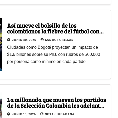
Así mueve el bolsillo de los
colombianos la fiebre del fútbol con
gastos que pueden superar los 8
JUNIO 30, 2026
LAS DOS ORILLAS
millones de pesos
Ciudades como Bogotá proyectan un impacto de
$1,6 billones sobre su PIB, con rubros de $60.000
por persona como mínimo en cada partido
La millonada que mueven los partidos
de la Selección Colombia les adelanta
la Navidad a los comerciantes
JUNIO 10, 2026
NOTA CIUDADANA