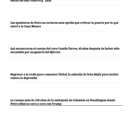
María del Mar Pizarro y “Lalis
Los opositores de Petro no tuvieron más opción que criticar la puerta por la que
entró a la Casa Blanca
Así encontraron el cuerpo del cura Camilo Torres, 60 años después de haber sido
escondido por un general del Ejército
Regresar a la radio para comentar fútbol, la solución de Iván Mejía para luchar
contra la depresión
La casona más de 100 años de la embajada de Colombia en Washington donde
Petro afinó su cara a cara con Trump