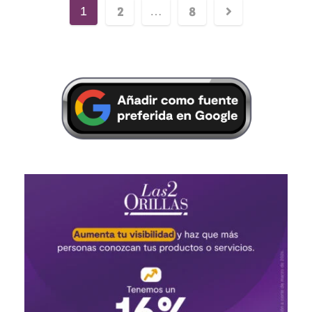
2
8
1
…