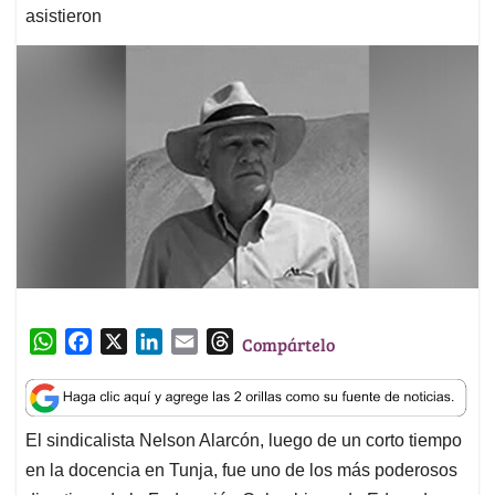
asistieron
W
F
X
L
E
T
Compártelo
h
a
i
m
h
a
c
n
a
r
t
e
k
i
e
El sindicalista Nelson Alarcón, luego de un corto tiempo
s
b
e
l
a
en la docencia en Tunja, fue uno de los más poderosos
A
o
d
d