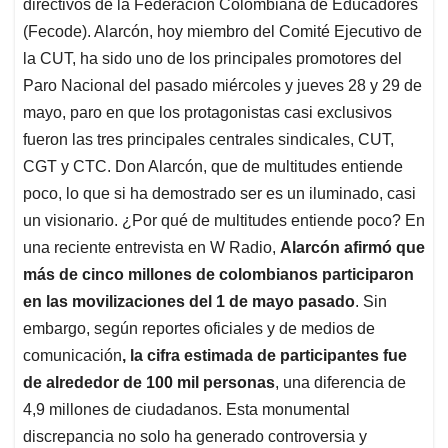
p
o
I
s
directivos de la Federación Colombiana de Educadores
p
k
n
(Fecode). Alarcón, hoy miembro del Comité Ejecutivo de
la CUT, ha sido uno de los principales promotores del
Paro Nacional del pasado miércoles y jueves 28 y 29 de
mayo, paro en que los protagonistas casi exclusivos
fueron las tres principales centrales sindicales, CUT,
CGT y CTC. Don Alarcón, que de multitudes entiende
poco, lo que si ha demostrado ser es un iluminado, casi
un visionario. ¿Por qué de multitudes entiende poco? En
una reciente entrevista en W Radio,
Alarcón afirmó que
más de cinco millones de colombianos participaron
en las movilizaciones del 1 de mayo pasado
. Sin
embargo, según reportes oficiales y de medios de
comunicación
, la cifra estimada de participantes fue
de alrededor de 100 mil personas
, una diferencia de
4,9 millones de ciudadanos. Esta monumental
discrepancia no solo ha generado controversia y