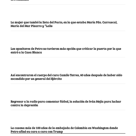
La mujer que tumbó la lista del Pacto, en la que estaba María Fda. Carrascal,
María del Mar Pizarro y “Lalis
Los opositores de Petro no tuvieron más opción que criticar la puerta por la que
entró a la Casa Blanca
Así encontraron el cuerpo del cura Camilo Torres, 60 años después de haber sido
escondido por un general del Ejército
Regresar a la radio para comentar fútbol, la solución de Iván Mejía para luchar
contra la depresión
La casona más de 100 años de la embajada de Colombia en Washington donde
Petro afinó su cara a cara con Trump