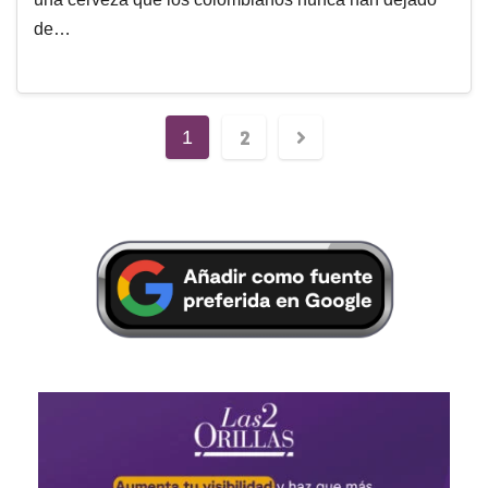
de…
2
1