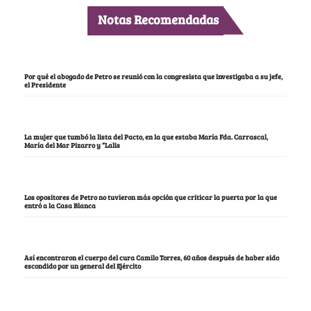
Notas Recomendadas
Por qué el abogado de Petro se reunió con la congresista que investigaba a su jefe,
el Presidente
La mujer que tumbó la lista del Pacto, en la que estaba María Fda. Carrascal,
María del Mar Pizarro y “Lalis
Los opositores de Petro no tuvieron más opción que criticar la puerta por la que
entró a la Casa Blanca
Así encontraron el cuerpo del cura Camilo Torres, 60 años después de haber sido
escondido por un general del Ejército