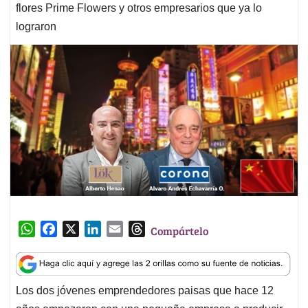
flores Prime Flowers y otros empresarios que ya lo
lograron
W
F
X
L
E
T
Compártelo
h
a
i
m
h
a
c
n
a
r
t
e
k
i
e
Los dos jóvenes emprendedores paisas que hace 12
s
b
e
l
a