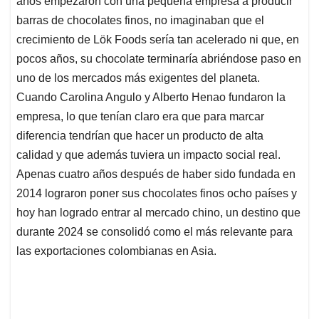
años empezaron con una pequeña empresa a producir
A
o
d
d
p
o
I
s
barras de chocolates finos, no imaginaban que el
p
k
n
crecimiento de Lök Foods sería tan acelerado ni que, en
pocos años, su chocolate terminaría abriéndose paso en
uno de los mercados más exigentes del planeta.
Cuando Carolina Angulo y Alberto Henao fundaron la
empresa, lo que tenían claro era que para marcar
diferencia tendrían que hacer un producto de alta
calidad y que además tuviera un impacto social real.
Apenas cuatro años después de haber sido fundada en
2014 lograron poner sus chocolates finos ocho países y
hoy han logrado entrar al mercado chino, un destino que
durante 2024 se consolidó como el más relevante para
las exportaciones colombianas en Asia.