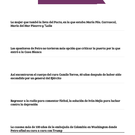
La mujer que tumbó la lista del Pacto, en la que estaba María Fda. Carrascal,
María del Mar Pizarro y “Lalis
Los opositores de Petro no tuvieron más opción que criticar la puerta por la que
entró a la Casa Blanca
Así encontraron el cuerpo del cura Camilo Torres, 60 años después de haber sido
escondido por un general del Ejército
Regresar a la radio para comentar fútbol, la solución de Iván Mejía para luchar
contra la depresión
La casona más de 100 años de la embajada de Colombia en Washington donde
Petro afinó su cara a cara con Trump