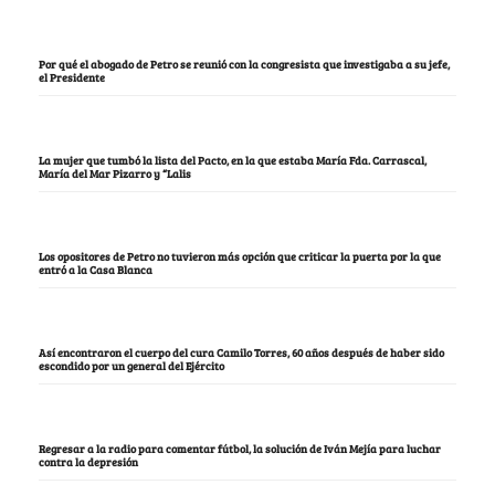
Por qué el abogado de Petro se reunió con la congresista que investigaba a su jefe,
el Presidente
La mujer que tumbó la lista del Pacto, en la que estaba María Fda. Carrascal,
María del Mar Pizarro y “Lalis
Los opositores de Petro no tuvieron más opción que criticar la puerta por la que
entró a la Casa Blanca
Así encontraron el cuerpo del cura Camilo Torres, 60 años después de haber sido
escondido por un general del Ejército
Regresar a la radio para comentar fútbol, la solución de Iván Mejía para luchar
contra la depresión