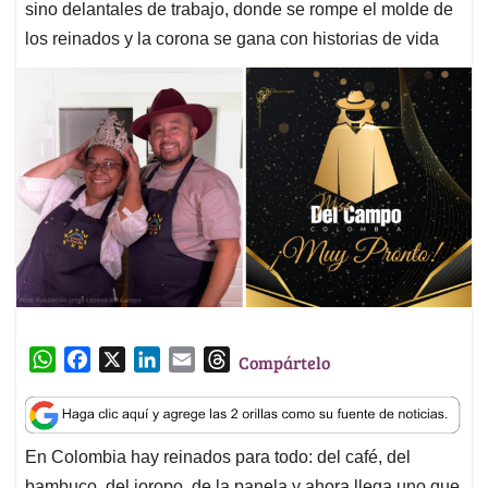
sino delantales de trabajo, donde se rompe el molde de
los reinados y la corona se gana con historias de vida
W
F
X
L
E
T
Compártelo
h
a
i
m
h
a
c
n
a
r
t
e
k
i
e
En Colombia hay reinados para todo: del café, del
s
b
e
l
a
bambuco, del joropo, de la panela y ahora llega uno que