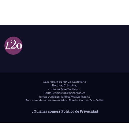
Calle 98a # 51-69 La Castellana
Bogotá, Colombia.
contacto @las2orillas.co
Pauta:
comercial@las2orillas.co
Temas Juridicos:
juridico@las2orillas.co
Todos los derechos reservados. Fundación Las Dos Orillas
¿Quiénes somos?
Política de Privacidad