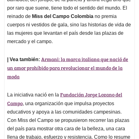
A
o
d
d
p
o
I
s
por raro que suene, tiene todo el sentido del mundo. El
p
k
n
reinado de
Miss del Campo Colombia
no premia
cuerpos ni vestidos de gala, sino las historias de vida de
las mujeres que levantan el país desde las plazas de
mercado y el campo.
Armani: la marca italiana que nació de
| Vea también:
un amor prohíbido para revolucionar el mundo de la
moda
Fundación Jorge Lozano del
La iniciativa nació en la
Campo
, una organización que impulsa proyectos
educativos y apoya a las comunidades campesinas.
Con Miss del Campo se propusieron recorrer las plazas
del país para mostrar otra cara de la belleza, una cara
llena de trabajo, esfuerzo y resistencia. Como lo resume