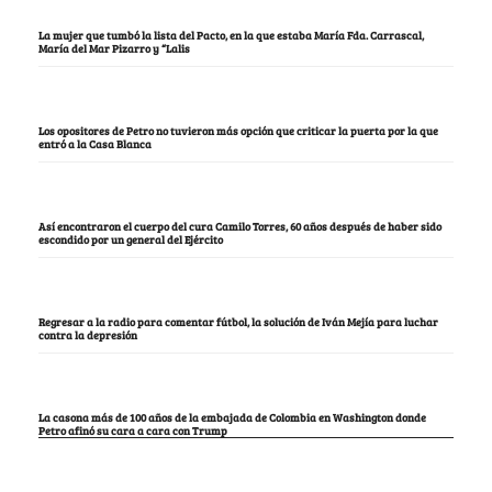
La mujer que tumbó la lista del Pacto, en la que estaba María Fda. Carrascal,
María del Mar Pizarro y “Lalis
Los opositores de Petro no tuvieron más opción que criticar la puerta por la que
entró a la Casa Blanca
Así encontraron el cuerpo del cura Camilo Torres, 60 años después de haber sido
escondido por un general del Ejército
Regresar a la radio para comentar fútbol, la solución de Iván Mejía para luchar
contra la depresión
La casona más de 100 años de la embajada de Colombia en Washington donde
Petro afinó su cara a cara con Trump