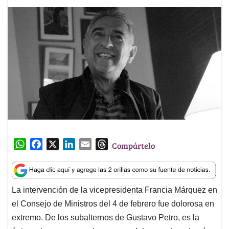
W
F
X
L
E
T
Compártelo
h
a
i
m
h
a
c
n
a
r
t
e
k
i
e
La intervención de la vicepresidenta Francia Márquez en
s
b
e
l
a
el Consejo de Ministros del 4 de febrero fue dolorosa en
A
o
d
d
p
o
I
s
extremo. De los subalternos de Gustavo Petro, es la