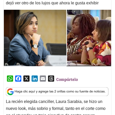
dejó ver otro de los lujos que ahora le gusta exhibir
W
F
X
L
E
T
Compártelo
h
a
i
m
h
a
c
n
a
r
t
e
k
i
e
La recién elegida canciller, Laura Sarabia, se hizo un
s
b
e
l
a
nuevo look, más sobrio y formal, tanto en el corte como
A
o
d
d