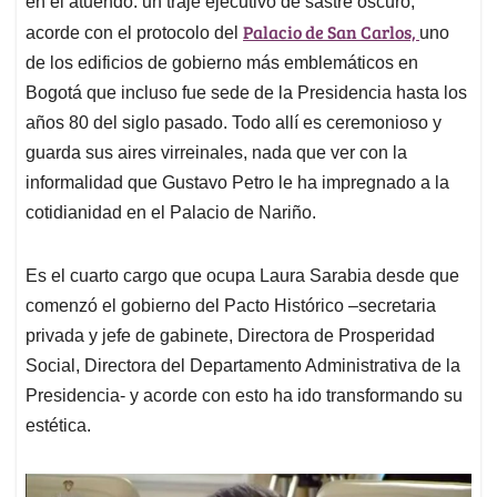
p
o
I
s
en el atuendo: un traje ejecutivo de sastre oscuro,
p
k
n
Palacio de San Carlos,
acorde con el protocolo del
uno
de los edificios de gobierno más emblemáticos en
Bogotá que incluso fue sede de la Presidencia hasta los
años 80 del siglo pasado. Todo allí es ceremonioso y
guarda sus aires virreinales, nada que ver con la
informalidad que Gustavo Petro le ha impregnado a la
cotidianidad en el Palacio de Nariño.
Es el cuarto cargo que ocupa Laura Sarabia desde que
comenzó el gobierno del Pacto Histórico –secretaria
privada y jefe de gabinete, Directora de Prosperidad
Social, Directora del Departamento Administrativa de la
Presidencia- y acorde con esto ha ido transformando su
estética.