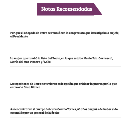
Notas Recomendadas
Por qué el abogado de Petro se reunió con la congresista que investigaba a su jefe,
el Presidente
La mujer que tumbó la lista del Pacto, en la que estaba María Fda. Carrascal,
María del Mar Pizarro y “Lalis
Los opositores de Petro no tuvieron más opción que criticar la puerta por la que
entró a la Casa Blanca
Así encontraron el cuerpo del cura Camilo Torres, 60 años después de haber sido
escondido por un general del Ejército