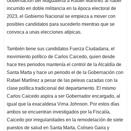
Gobernación del Magdalena a Rafael Martínez al haber
A
o
d
d
p
o
I
s
incurrido en doble militancia en la época electoral de
p
k
n
2023, el Gobierno Nacional se empieza a mover con
posibles candidatos para sucederlo mientras que se
convoca a unas elecciones atípicas.
También tiene sus candidatos Fuerza Ciudadana, el
movimiento político de Carlos Caicedo, quien desde
hace tres periodos mantenía el control de la Alcaldía de
Santa Marta y hace un periodo el de la Gobernación con
Rafael Martínez a pesar de las peleas cazadas con la
clase política tradicional del departamento. El mismo
Carlos Caicedo aspira a ser Gobernador encargado, al
igual que la exacaldesa Virna Johnson. Por estos días
ambos se encuentran investigados por la Fiscalía,
Caicedo por irregularidades en la remodelación de siete
puestos de salud en Santa Marta, Coliseo Gaira y