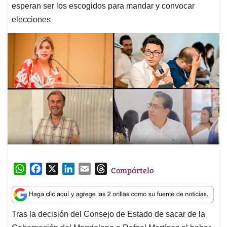
esperan ser los escogidos para mandar y convocar
elecciones
W
F
X
L
E
T
Compártelo
h
a
i
m
h
a
c
n
a
r
t
e
k
i
e
Tras la decisión del Consejo de Estado de sacar de la
s
b
e
l
a