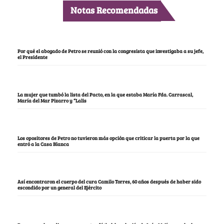
Notas Recomendadas
Por qué el abogado de Petro se reunió con la congresista que investigaba a su jefe,
el Presidente
La mujer que tumbó la lista del Pacto, en la que estaba María Fda. Carrascal,
María del Mar Pizarro y “Lalis
Los opositores de Petro no tuvieron más opción que criticar la puerta por la que
entró a la Casa Blanca
Así encontraron el cuerpo del cura Camilo Torres, 60 años después de haber sido
escondido por un general del Ejército