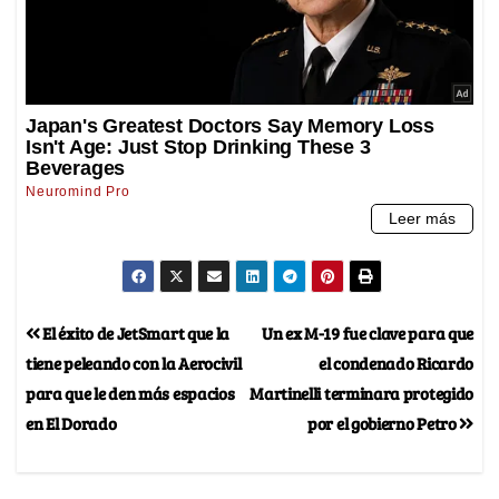
El éxito de JetSmart que la
Un ex M-19 fue clave para que
tiene peleando con la Aerocivil
el condenado Ricardo
para que le den más espacios
Martinelli terminara protegido
en El Dorado
por el gobierno Petro