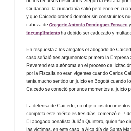
de los recursos destinados. Según la Fiscalía por
Ciudadana, la ciudadanía salió perdiendo en cuant
y que Caicedo ordenó demoler sin construir los nu
Gregorio Antonio Domínguez Fonseca
cabeza de
y
incumplimiento
ha debido ser caducado y multad
En respuesta a los alegatos el abogado de Caiced
caso señaló tres argumentos: primero la Empresa 
Reverend era autónoma en el proceso de licitación
por la Fiscalía no eran vigentes cuando Carlos Ca
tenía mucho sentido un juicio en Bogotá cuando lo
Caicedo se conectó por unos momentos al juicio por
La defensa de Caicedo, no objeto los documentos pr
completa este miércoles tres días, comenzó el 7 de
El abogado penalista Julián Quintero, quien fue di
las víctimas, en este caso la Alcaldía de Santa Mar