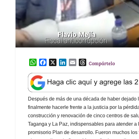
W
F
X
L
E
T
Compártelo
h
a
i
m
h
a
c
n
a
r
t
e
k
i
e
s
b
e
l
a
A
o
d
d
Después de más de una década de haber dejado la
p
o
I
s
finalmente hacerle frente a la justicia por la pérdi
p
k
n
construcción y renovación de cinco centros de sal
Taganga y La Paz, indispensables para atender a 
promisorio Plan de desarrollo. Fueron muchos los v