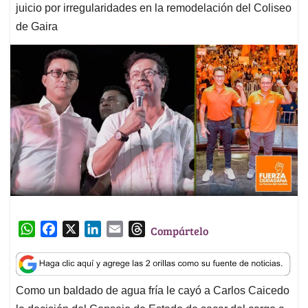
juicio por irregularidades en la remodelación del Coliseo
de Gaira
W
F
X
L
E
T
Compártelo
h
a
i
m
h
a
c
n
a
r
t
e
k
i
e
Como un baldado de agua fría le cayó a Carlos Caicedo
s
b
e
l
a