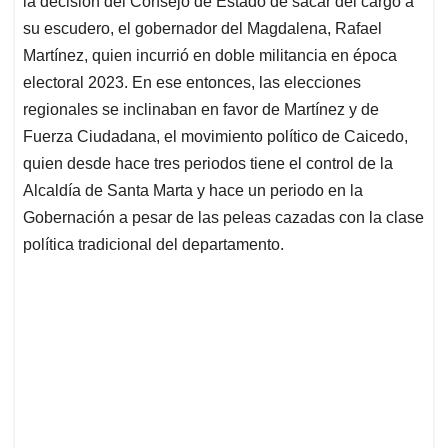
la decisión del Consejo de Estado de sacar del cargo a
A
o
d
d
p
o
I
s
su escudero, el gobernador del Magdalena, Rafael
p
k
n
Martínez, quien incurrió en doble militancia en época
electoral 2023. En ese entonces, las elecciones
regionales se inclinaban en favor de Martínez y de
Fuerza Ciudadana, el movimiento político de Caicedo,
quien desde hace tres periodos tiene el control de la
Alcaldía de Santa Marta y hace un periodo en la
Gobernación a pesar de las peleas cazadas con la clase
política tradicional del departamento.