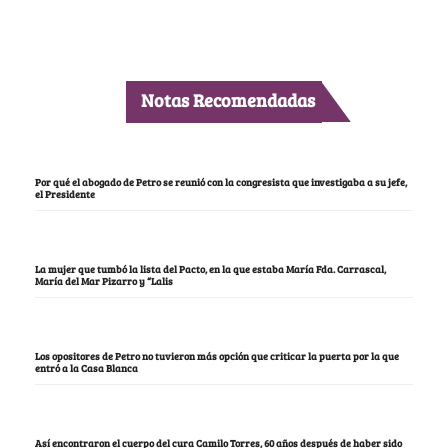
Notas Recomendadas
Por qué el abogado de Petro se reunió con la congresista que investigaba a su jefe,
el Presidente
La mujer que tumbó la lista del Pacto, en la que estaba María Fda. Carrascal,
María del Mar Pizarro y “Lalis
Los opositores de Petro no tuvieron más opción que criticar la puerta por la que
entró a la Casa Blanca
Así encontraron el cuerpo del cura Camilo Torres, 60 años después de haber sido