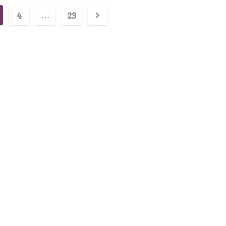
4
23
…