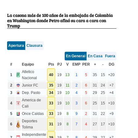
La casona más de 100 años de la embajada de Colombia
en Washington donde Petro afinó su cara a cara con
Trump
Apertura
Clausura
En General
En Casa
Fuera
#
Equipo
Pts
PJ
V
EMP
PER
+
-
DG
Atletico
1
40
19
13
1
5
35
15
+20
Nacional
2
Junior FC
35
19
11
2
6
31
24
+7
3
Dep. Pasto
34
19
10
4
5
29
25
+4
America de
4
33
19
10
3
6
25
15
+10
Cali
5
Once Caldas
33
19
8
9
2
31
22
+9
Deportes
6
31
19
8
7
4
27
17
+10
Tolima
Independiente
7
29
19
7
8
4
29
22
+7