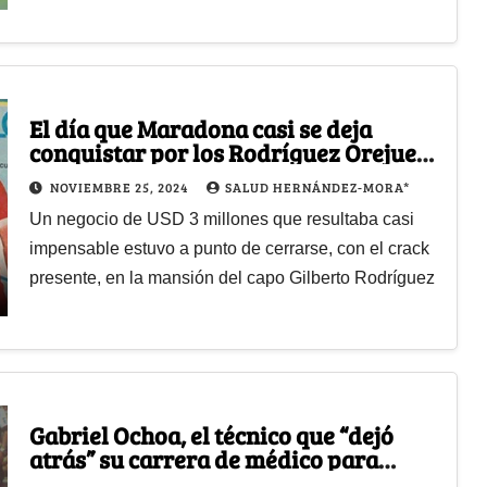
El día que Maradona casi se deja
conquistar por los Rodríguez Orejuela
y el América de Cali
NOVIEMBRE 25, 2024
SALUD HERNÁNDEZ-MORA*
Un negocio de USD 3 millones que resultaba casi
impensable estuvo a punto de cerrarse, con el crack
presente, en la mansión del capo Gilberto Rodríguez
Gabriel Ochoa, el técnico que “dejó
atrás” su carrera de médico para
hacer grandes a Millos y América