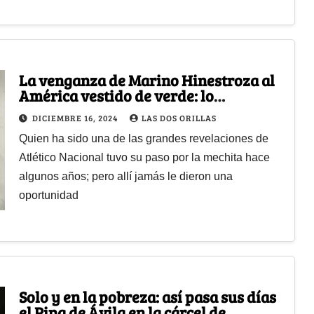
La venganza de Marino Hinestroza al
América vestido de verde: lo
subestimaron y les ganó
DICIEMBRE 16, 2024
LAS DOS ORILLAS
la copa en casa
Quien ha sido una de las grandes revelaciones de
Atlético Nacional tuvo su paso por la mechita hace
algunos años; pero allí jamás le dieron una
oportunidad
Solo y en la pobreza: así pasa sus días
el Pipa de Ávila en la cárcel de