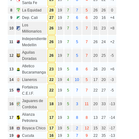
Santa Fe
8
La Equidad
28
19
7
7
5
26
26
0
9
Dep. Cali
27
19
7
6
6
20
16
+4
Los
10
26
19
7
5
7
31
23
+8
Millionarios
Independiente
11
26
19
7
5
7
26
24
+2
Medellin
Aguilas
12
26
19
7
5
7
20
25
-5
Doradas
Atletico
13
23
19
5
8
6
26
20
+6
Bucaramanga
14
Llaneros
22
19
4
10
5
17
20
-3
Fortaleza
15
22
19
5
7
7
22
27
-5
C.E.I.F.
Jaguares de
16
18
19
5
3
11
20
33
-13
Cordoba
Alianza
17
17
19
3
8
8
13
27
-14
Petrolera
18
Boyaca Chico
17
19
5
2
12
15
32
-17
19
Cucuta
16
19
3
7
9
22
35
-13