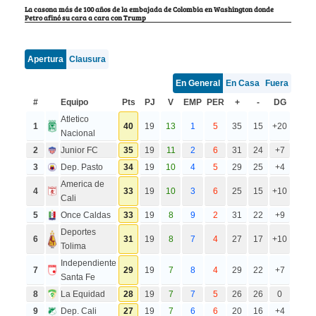
La casona más de 100 años de la embajada de Colombia en Washington donde
Petro afinó su cara a cara con Trump
Apertura
Clausura
En General
En Casa
Fuera
#
Equipo
Pts
PJ
V
EMP
PER
+
-
DG
Atletico
1
40
19
13
1
5
35
15
+20
Nacional
2
Junior FC
35
19
11
2
6
31
24
+7
3
Dep. Pasto
34
19
10
4
5
29
25
+4
America de
4
33
19
10
3
6
25
15
+10
Cali
5
Once Caldas
33
19
8
9
2
31
22
+9
Deportes
6
31
19
8
7
4
27
17
+10
Tolima
Independiente
7
29
19
7
8
4
29
22
+7
Santa Fe
8
La Equidad
28
19
7
7
5
26
26
0
9
Dep. Cali
27
19
7
6
6
20
16
+4