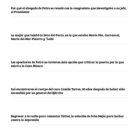
Por qué el abogado de Petro se reunió con la congresista que investigaba a su jefe,
el Presidente
La mujer que tumbó la lista del Pacto, en la que estaba María Fda. Carrascal,
María del Mar Pizarro y “Lalis
Los opositores de Petro no tuvieron más opción que criticar la puerta por la que
entró a la Casa Blanca
Así encontraron el cuerpo del cura Camilo Torres, 60 años después de haber sido
escondido por un general del Ejército
Regresar a la radio para comentar fútbol, la solución de Iván Mejía para luchar
contra la depresión