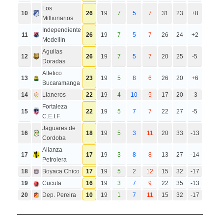
Los
10
26
19
7
5
7
31
23
+8
Millionarios
Independiente
11
26
19
7
5
7
26
24
+2
Medellin
Aguilas
12
26
19
7
5
7
20
25
-5
Doradas
Atletico
13
23
19
5
8
6
26
20
+6
Bucaramanga
14
Llaneros
22
19
4
10
5
17
20
-3
Fortaleza
15
22
19
5
7
7
22
27
-5
C.E.I.F.
Jaguares de
16
18
19
5
3
11
20
33
-13
Cordoba
Alianza
17
17
19
3
8
8
13
27
-14
Petrolera
18
Boyaca Chico
17
19
5
2
12
15
32
-17
19
Cucuta
16
19
3
7
9
22
35
-13
20
Dep. Pereira
10
19
1
7
11
15
32
-17