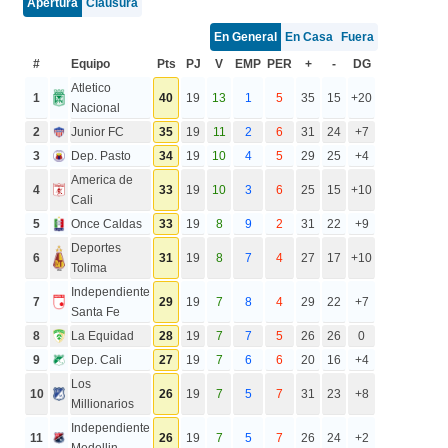
Apertura
Clausura
En General
En Casa
Fuera
#
Equipo
Pts
PJ
V
EMP
PER
+
-
DG
Atletico
1
40
19
13
1
5
35
15
+20
Nacional
2
Junior FC
35
19
11
2
6
31
24
+7
3
Dep. Pasto
34
19
10
4
5
29
25
+4
America de
4
33
19
10
3
6
25
15
+10
Cali
5
Once Caldas
33
19
8
9
2
31
22
+9
Deportes
6
31
19
8
7
4
27
17
+10
Tolima
Independiente
7
29
19
7
8
4
29
22
+7
Santa Fe
8
La Equidad
28
19
7
7
5
26
26
0
9
Dep. Cali
27
19
7
6
6
20
16
+4
Los
10
26
19
7
5
7
31
23
+8
Millionarios
Independiente
11
26
19
7
5
7
26
24
+2
Medellin