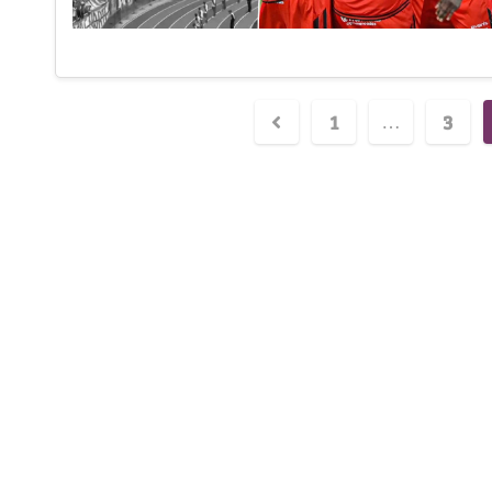
1
3
…