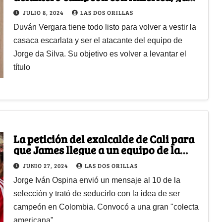
llegó a Cali para firmar
JULIO 8, 2024
LAS DOS ORILLAS
Duván Vergara tiene todo listo para volver a vestir la
casaca escarlata y ser el atacante del equipo de
Jorge da Silva. Su objetivo es volver a levantar el
título
La petición del exalcalde de Cali para
que James llegue a un equipo de la
ciudad; propuso vaca y todo
JUNIO 27, 2024
LAS DOS ORILLAS
Jorge Iván Ospina envió un mensaje al 10 de la
selección y trató de seducirlo con la idea de ser
campeón en Colombia. Convocó a una gran "colecta
americana"