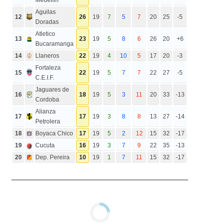
Aguilas
12
26
19
7
5
7
20
25
-5
Doradas
Atletico
13
23
19
5
8
6
26
20
+6
Bucaramanga
14
Llaneros
22
19
4
10
5
17
20
-3
Fortaleza
15
22
19
5
7
7
22
27
-5
C.E.I.F.
Jaguares de
16
18
19
5
3
11
20
33
-13
Cordoba
Alianza
17
17
19
3
8
8
13
27
-14
Petrolera
18
Boyaca Chico
17
19
5
2
12
15
32
-17
19
Cucuta
16
19
3
7
9
22
35
-13
20
Dep. Pereira
10
19
1
7
11
15
32
-17