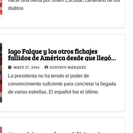
hacer una oferta por Josen Escobar, canterano de los
diablos
Iago Falque y los otros fichajes
fallidos de América desde que llegó
Marcela Gómez
MAYO 17, 2024
GUSTAVO MÁRQUEZ
La presidenta no ha tenido el poder de
convencimiento suficiente para concretar la llegada
de varias estrellas. El español fue el último