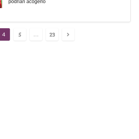
podrían acogerlo
5
23
4
…