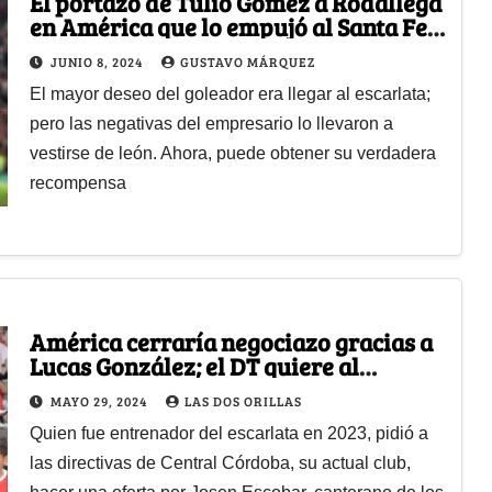
El portazo de Tulio Gómez a Rodallega
en América que lo empujó al Santa Fe
con el que puede ser campeón
JUNIO 8, 2024
GUSTAVO MÁRQUEZ
El mayor deseo del goleador era llegar al escarlata;
pero las negativas del empresario lo llevaron a
vestirse de león. Ahora, puede obtener su verdadera
recompensa
América cerraría negociazo gracias a
Lucas González; el DT quiere al
jugador más caro del equipo
MAYO 29, 2024
LAS DOS ORILLAS
Quien fue entrenador del escarlata en 2023, pidió a
las directivas de Central Córdoba, su actual club,