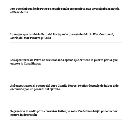
Por qué el abogado de Petro se reunió con la congresista que investigaba a su jefe,
el Presidente
La mujer que tumbó la lista del Pacto, en la que estaba María Fda. Carrascal,
María del Mar Pizarro y “Lalis
Los opositores de Petro no tuvieron más opción que criticar la puerta por la que
entró a la Casa Blanca
Así encontraron el cuerpo del cura Camilo Torres, 60 años después de haber sido
escondido por un general del Ejército
Regresar a la radio para comentar fútbol, la solución de Iván Mejía para luchar
contra la depresión