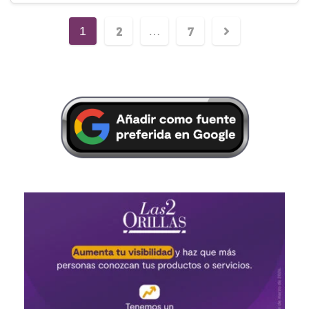
2
7
1
…