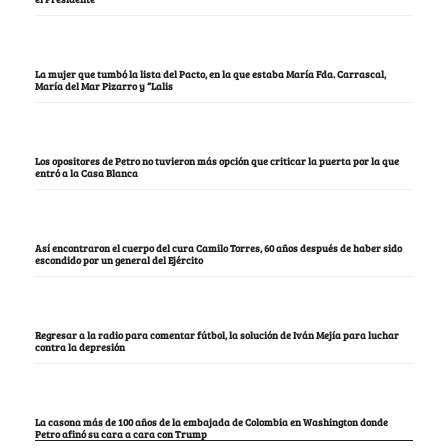
La mujer que tumbó la lista del Pacto, en la que estaba María Fda. Carrascal,
María del Mar Pizarro y “Lalis
Los opositores de Petro no tuvieron más opción que criticar la puerta por la que
entró a la Casa Blanca
Así encontraron el cuerpo del cura Camilo Torres, 60 años después de haber sido
escondido por un general del Ejército
Regresar a la radio para comentar fútbol, la solución de Iván Mejía para luchar
contra la depresión
La casona más de 100 años de la embajada de Colombia en Washington donde
Petro afinó su cara a cara con Trump