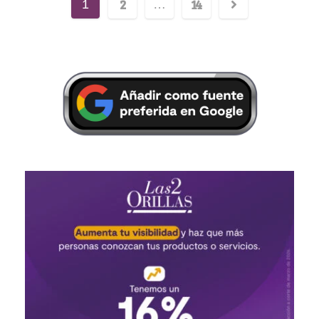
2
14
1
…