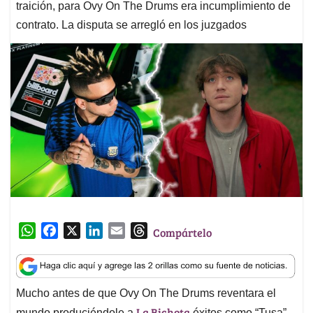
traición, para Ovy On The Drums era incumplimiento de
contrato. La disputa se arregló en los juzgados
W
F
X
L
E
T
Compártelo
h
a
i
m
h
a
c
n
a
r
t
e
k
i
e
Mucho antes de que Ovy On The Drums reventara el
s
b
e
l
a
La Bichota
mundo produciéndole a
éxitos como “Tusa”,