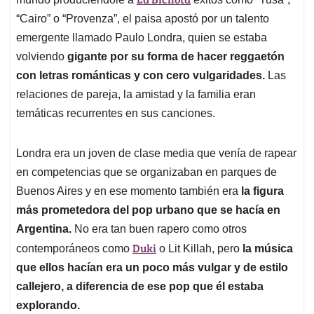
A
o
d
d
p
o
I
s
“Cairo” o “Provenza”, el paisa apostó por un talento
p
k
n
emergente llamado Paulo Londra, quien se estaba
volviendo
gigante por su forma de hacer reggaetón
con letras románticas y con cero vulgaridades.
Las
relaciones de pareja, la amistad y la familia eran
temáticas recurrentes en sus canciones.
Londra era un joven de clase media que venía de rapear
en competencias que se organizaban en parques de
Buenos Aires y en ese momento también era
la figura
más prometedora del pop urbano que se hacía en
Argentina.
No era tan buen rapero como otros
Duki
contemporáneos como
o Lit Killah, pero
la música
que ellos hacían era un poco más vulgar y de estilo
callejero, a diferencia de ese pop que él estaba
explorando.