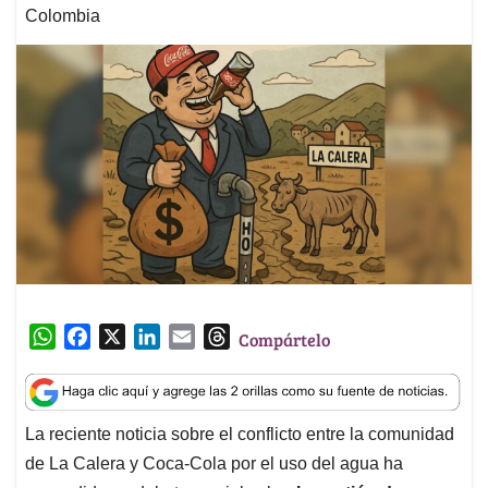
Colombia
W
F
X
L
E
T
Compártelo
h
a
i
m
h
a
c
n
a
r
t
e
k
i
e
La reciente noticia sobre el conflicto entre la comunidad
s
b
e
l
a
de La Calera y Coca-Cola por el uso del agua ha
A
o
d
d