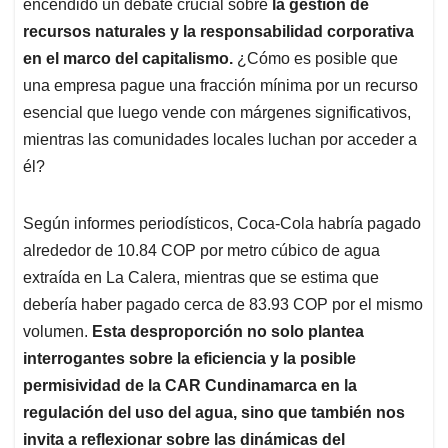
p
o
I
s
encendido un debate crucial sobre
la gestión de
p
k
n
recursos naturales y la responsabilidad corporativa
en el marco del capitalismo.
¿Cómo es posible que
una empresa pague una fracción mínima por un recurso
esencial que luego vende con márgenes significativos,
mientras las comunidades locales luchan por acceder a
él?
Según informes periodísticos, Coca-Cola habría pagado
alrededor de 10.84 COP por metro cúbico de agua
extraída en La Calera, mientras que se estima que
debería haber pagado cerca de 83.93 COP por el mismo
volumen.
Esta desproporción no solo plantea
interrogantes sobre la eficiencia y la posible
permisividad de la CAR Cundinamarca en la
regulación del uso del agua, sino que también nos
invita a reflexionar sobre las dinámicas del