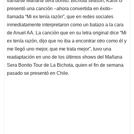
llamarse
Mañana será bonito: Bichota season
, Karol G
A
o
d
d
p
o
I
s
presentó una canción –ahora convertida en éxito–
p
k
n
llamada “Mi ex tenía razón”, que en redes sociales
inmediatamente interpretaron como un batazo a la cara
de Anuel AA. La canción que en su letra original dice “Mi
ex tenía razón, dijo que no iba a encontrar otro como él y
me llegó uno mejor, que me trata mejor”, tuvo una
readaptación en uno de los últimos shows del Mañana
Sera Bonito Tour de La Bichota, quien el fin de semana
pasado se presentó en Chile.