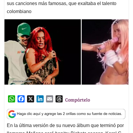
sus canciones más famosas, que exaltaba el talento
colombiano
W
F
X
L
E
T
Compártelo
h
a
i
m
h
a
c
n
a
r
t
e
k
i
e
En la última versión de su nuevo álbum que terminó por
s
b
e
l
a