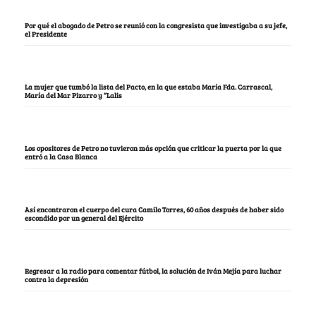
Por qué el abogado de Petro se reunió con la congresista que investigaba a su jefe,
el Presidente
La mujer que tumbó la lista del Pacto, en la que estaba María Fda. Carrascal,
María del Mar Pizarro y “Lalis
Los opositores de Petro no tuvieron más opción que criticar la puerta por la que
entró a la Casa Blanca
Así encontraron el cuerpo del cura Camilo Torres, 60 años después de haber sido
escondido por un general del Ejército
Regresar a la radio para comentar fútbol, la solución de Iván Mejía para luchar
contra la depresión