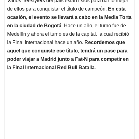
p
o
I
s
Varios freestylers del país están listos para dar lo mejor
p
k
n
de ellos para conquistar el título de campeón.
En esta
ocasión, el evento se llevará a cabo en la Media Torta
en la ciudad de Bogotá.
Hace un año, el turno fue de
Medellín y ahora el turno es de la capital, la cual recibió
la Final Internacional hace un año.
Recordemos que
aquel que conquiste ese título, tendrá un pase para
poder viajar a Madrid junto a Fat-N para competir en
la Final Internacional Red Bull Batalla
.