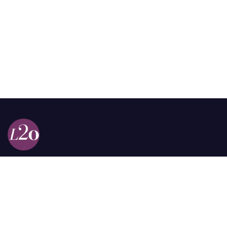
Calle 98a # 51-69 La Castellana
Bogotá, Colombia.
contacto @las2orillas.co
Pauta:
comercial@las2orillas.co
Temas Juridicos:
juridico@las2orillas.co