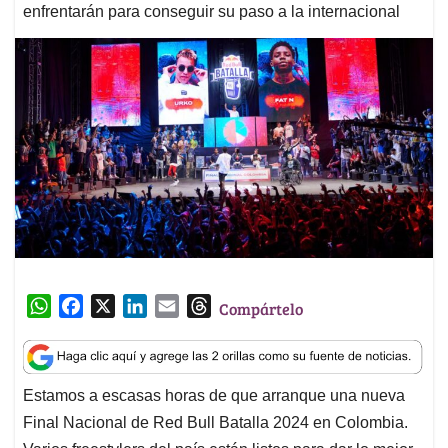
enfrentarán para conseguir su paso a la internacional
W
F
X
L
E
T
Compártelo
h
a
i
m
h
a
c
n
a
r
t
e
k
i
e
Estamos a escasas horas de que arranque una nueva
s
b
e
l
a
Final Nacional de Red Bull Batalla 2024 en Colombia.
A
o
d
d