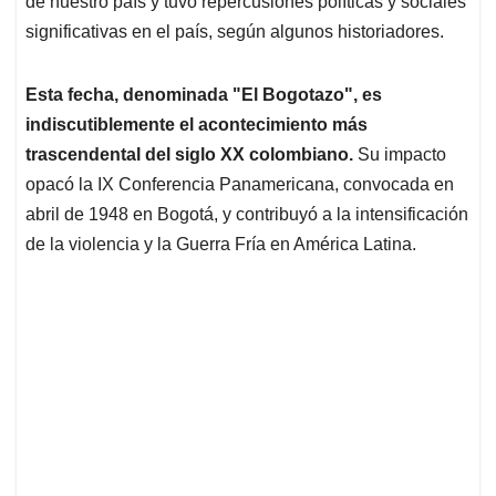
p
o
I
s
de nuestro país y tuvo repercusiones políticas y sociales
p
k
n
significativas en el país, según algunos historiadores.
Esta fecha, denominada "El Bogotazo", es
indiscutiblemente el acontecimiento más
trascendental del siglo XX colombiano.
Su impacto
opacó la IX Conferencia Panamericana, convocada en
abril de 1948 en Bogotá, y contribuyó a la intensificación
de la violencia y la Guerra Fría en América Latina.