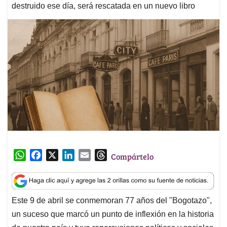
destruido ese día, será rescatada en un nuevo libro
W
F
X
L
E
T
Compártelo
h
a
i
m
h
a
c
n
a
r
t
e
k
i
e
Este 9 de abril se conmemoran 77 años del "Bogotazo",
s
b
e
l
a
un suceso que marcó un punto de inflexión en la historia
A
o
d
d