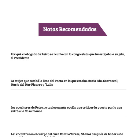
Notas Recomendadas
Por qué el abogado de Petro se reunió con la congresista que investigaba a su jefe,
el Presidente
La mujer que tumbó la lista del Pacto, en la que estaba María Fda. Carrascal,
María del Mar Pizarro y “Lalis
Los opositores de Petro no tuvieron más opción que criticar la puerta por la que
entró a la Casa Blanca
Así encontraron el cuerpo del cura Camilo Torres, 60 años después de haber sido