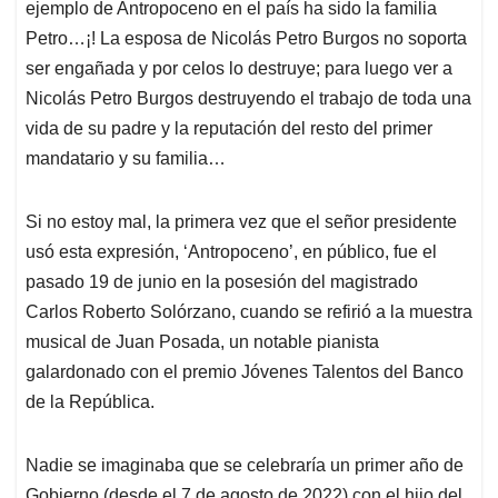
p
k
n
ejemplo de Antropoceno en el país ha sido la familia
Petro…¡! La esposa de Nicolás Petro Burgos no soporta
ser engañada y por celos lo destruye; para luego ver a
Nicolás Petro Burgos destruyendo el trabajo de toda una
vida de su padre y la reputación del resto del primer
mandatario y su familia…
Si no estoy mal, la primera vez que el señor presidente
usó esta expresión, ‘Antropoceno’, en público, fue el
pasado 19 de junio en la posesión del magistrado
Carlos Roberto Solórzano, cuando se refirió a la muestra
musical de Juan Posada, un notable pianista
galardonado con el premio Jóvenes Talentos del Banco
de la República.
Nadie se imaginaba que se celebraría un primer año de
Gobierno (desde el 7 de agosto de 2022) con el hijo del