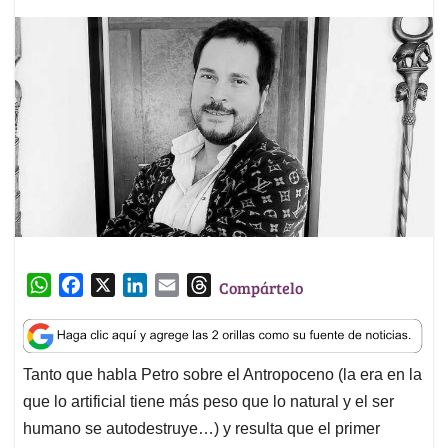
W
F
X
L
E
T
Compártelo
h
a
i
m
h
a
c
n
a
r
t
e
k
i
e
Tanto que habla Petro sobre el Antropoceno (la era en la
s
b
e
l
a
que lo artificial tiene más peso que lo natural y el ser
A
o
d
d
p
o
I
s
humano se autodestruye…) y resulta que el primer