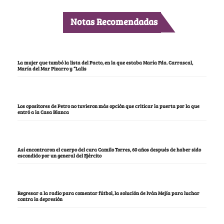
Notas Recomendadas
La mujer que tumbó la lista del Pacto, en la que estaba María Fda. Carrascal,
María del Mar Pizarro y “Lalis
Los opositores de Petro no tuvieron más opción que criticar la puerta por la que
entró a la Casa Blanca
Así encontraron el cuerpo del cura Camilo Torres, 60 años después de haber sido
escondido por un general del Ejército
Regresar a la radio para comentar fútbol, la solución de Iván Mejía para luchar
contra la depresión