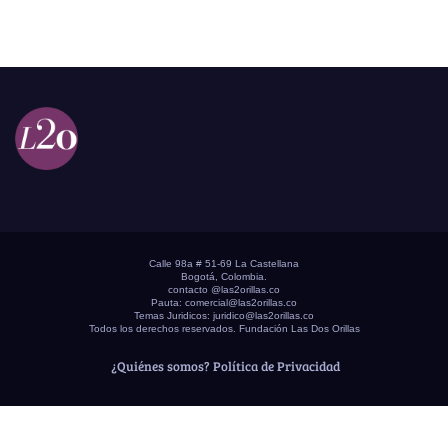
Calle 98a # 51-69 La Castellana
Bogotá, Colombia.
contacto @las2orillas.co
Pauta:
comercial@las2orillas.co
Temas Juridicos:
juridico@las2orillas.co
Todos los derechos reservados. Fundación Las Dos Orillas
¿Quiénes somos?
Política de Privacidad