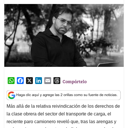
W
F
X
L
E
T
Compártelo
h
a
i
m
h
a
c
n
a
r
t
e
k
i
e
Más allá de la relativa reivindicación de los derechos de
s
b
e
l
a
la clase obrera del sector del transporte de carga, el
A
o
d
d
p
o
I
s
reciente paro camionero reveló que, tras las arengas y