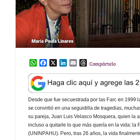
W
F
X
L
E
T
Compártelo
h
a
i
m
h
a
c
n
a
r
t
e
k
i
e
s
b
e
l
a
A
o
d
d
Desde que fue secuestrada por las Farc en 1999 la
p
o
I
s
se convirtió en una seguidilla de tragedias, mucha
p
k
n
su pareja, Juan Luis Velasco Mosquera, quien la a
incluso a quitarle lo que más quería en la vida: l
(UNINPAHU). Pero, tras 26 años, la vida finalmente 