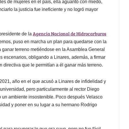
les de mujeres en el país, ella aguantó con miedo,
arlo la justicia fue ineficiente y no logró mayor
Agencia Nacional de Hidrocarburos
presidente de la
ernos, puso en marcha un plan para quedarse con la
 ganar terreno metiéndose en la Asamblea General
sos escenarios, obligando a Linares, además, a firmar
directiva que le permitían a él ganar más terreno.
2021, año en el que acusó a Linares de infidelidad y
la universidad, pero particularmente al rector Diego
do un ambiente insostenible. Poco después Velasco
rsidad y poner en su lugar a su hermano Rodrigo
para recuperar lo que era suyo, pero no fue fácil.