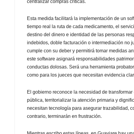
centralizar compras críticas.
Esta medida facilitará la implementación de un soft
tiempo real la ruta de cada medicamento, el servicio
destino del dinero e identidad de las personas re
indebidos, doble facturación o intermediación no j
cumple con su deber y permitirá tomar medidas ant
este software asignará responsabilidades patrimoni
conductas dolosas. Será una herramienta probatoria 
como para los jueces que necesitan evidencia clar
El gobierno reconoce la necesidad de transformar 
pública, territorializar la atención primaria y dignif
necesitan tecnología para asegurar trazabilidad, c
contrario, terminarán en frustración.
Mientras escribo estas líneas, en Guaviare hay un