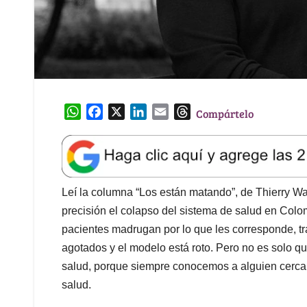
W
F
X
L
E
T
Compártelo
h
a
i
m
h
a
c
n
a
r
t
e
k
i
e
s
b
e
l
a
A
o
d
d
Leí la columna “Los están matando”, de Thierry W
p
o
I
s
precisión el colapso del sistema de salud en Co
p
k
n
pacientes madrugan por lo que les corresponde, tr
agotados y el modelo está roto. Pero no es solo que
salud, porque siempre conocemos a alguien cerca
salud.