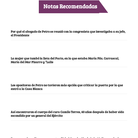
Notas Recomendadas
Por qué el abogado de Petro se reunió con la congresista que investigaba a su jefe,
el Presidente
La mujer que tumbó la lista del Pacto, en la que estaba María Fda. Carrascal,
María del Mar Pizarro y “Lalis
Los opositores de Petro no tuvieron más opción que criticar la puerta por la que
entró a la Casa Blanca
Así encontraron el cuerpo del cura Camilo Torres, 60 años después de haber sido
escondido por un general del Ejército