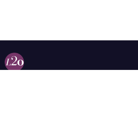
Calle 98a # 51-69 La Castellana
Bogotá, Colombia.
contacto @las2orillas.co
Pauta:
comercial@las2orillas.co
Temas Juridicos:
juridico@las2orillas.co
Todos los derechos reservados. Fundación Las Dos Orillas
¿Quiénes somos?
Política de Privacidad