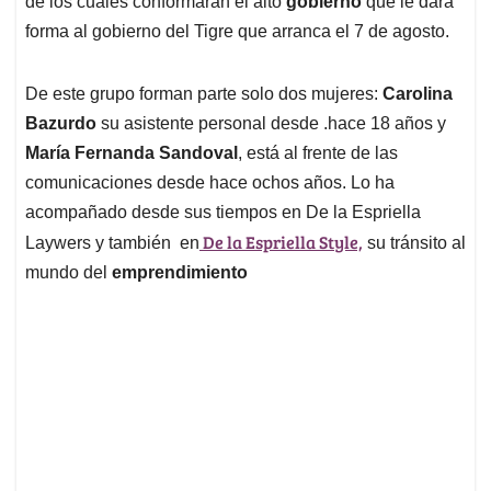
de los cuales conformaran el alto
gobierno
que le dará
A
o
d
d
p
o
I
s
forma al gobierno del Tigre que arranca el 7 de agosto.
p
k
n
De este grupo forman parte solo dos mujeres:
Carolina
Bazurdo
su asistente personal desde .hace 18 años y
María Fernanda
Sandoval
, está al frente de las
comunicaciones desde hace ochos años. Lo ha
acompañado desde sus tiempos en De la Espriella
De la Espriella Style,
Laywers y también en
su tránsito al
mundo del
emprendimiento