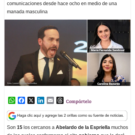
comunicaciones desde hace ocho en medio de una
manada masculina
W
F
X
L
E
T
Compártelo
h
a
i
m
h
a
c
n
a
r
t
e
k
i
e
Son
15
los cercanos a
Abelardo de la Espriella
muchos
s
b
e
l
a