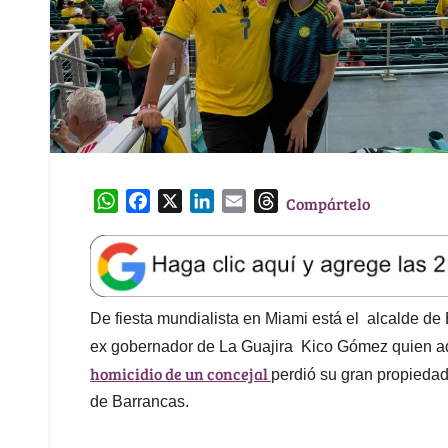
W
F
X
L
E
T
Compártelo
h
a
i
m
h
a
c
n
a
r
t
e
k
i
e
s
b
e
l
a
A
o
d
d
De fiesta mundialista en Miami está el alcalde de
p
o
I
s
ex gobernador de La Guajira Kico Gómez quien a
p
k
n
homicidio de un concejal
perdió su gran propiedad
de Barrancas.