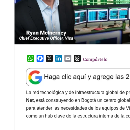
W
F
X
L
E
T
Compártelo
h
a
i
m
h
a
c
n
a
r
t
e
k
i
e
s
b
e
l
a
A
o
d
d
La red tecnológica y de infraestructura global de
p
o
I
s
Net,
está construyendo en Bogotá un centro globa
p
k
n
para atender las necesidades de los equipos de V
como un hub clave de la estructura interna de la 