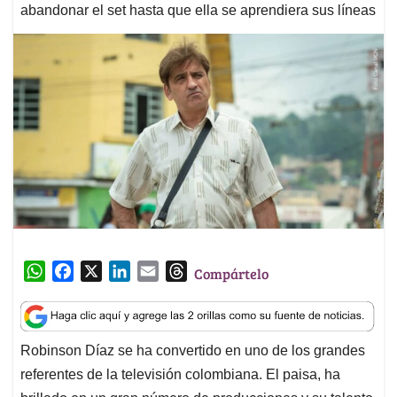
abandonar el set hasta que ella se aprendiera sus líneas
W
F
X
L
E
T
Compártelo
h
a
i
m
h
a
c
n
a
r
t
e
k
i
e
Robinson Díaz se ha convertido en uno de los grandes
s
b
e
l
a
referentes de la televisión colombiana. El paisa, ha
A
o
d
d