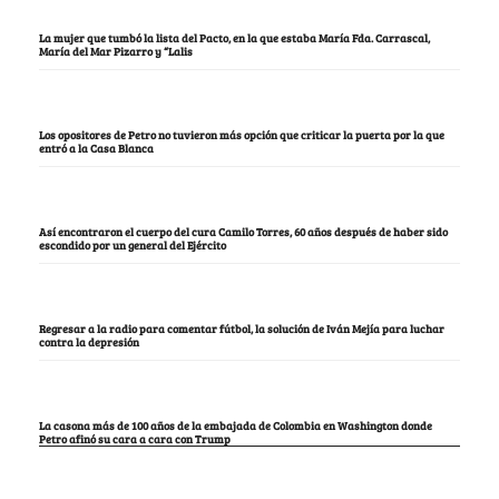
La mujer que tumbó la lista del Pacto, en la que estaba María Fda. Carrascal,
María del Mar Pizarro y “Lalis
Los opositores de Petro no tuvieron más opción que criticar la puerta por la que
entró a la Casa Blanca
Así encontraron el cuerpo del cura Camilo Torres, 60 años después de haber sido
escondido por un general del Ejército
Regresar a la radio para comentar fútbol, la solución de Iván Mejía para luchar
contra la depresión
La casona más de 100 años de la embajada de Colombia en Washington donde
Petro afinó su cara a cara con Trump