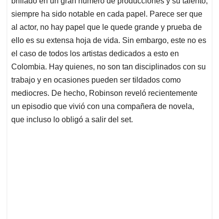
p
o
I
s
brillado en un gran número de producciones y su talento,
p
k
n
siempre ha sido notable en cada papel. Parece ser que
al actor, no hay papel que le quede grande y prueba de
ello es su extensa hoja de vida. Sin embargo, este no es
el caso de todos los artistas dedicados a esto en
Colombia. Hay quienes, no son tan disciplinados con su
trabajo y en ocasiones pueden ser tildados como
mediocres. De hecho, Robinson reveló recientemente
un episodio que vivió con una compañera de novela,
que incluso lo obligó a salir del set.