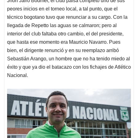
p
o
I
s
Jhon Jairo Bodmer, el club paisa completó uno de sus
p
k
n
peores inicios en el torneo local, a tal punto, que el
técnico bogotano tuvo que renunciar a su cargo. Con la
llegada de Repetto las aguas se calmaron; pero al
interior del club faltaba otro cambio, el del presidente,
que hasta ese momento era Mauricio Navarro. Pues
bien, el dirigente renunció y en su reemplazo arribó
Sebastián Arango, un hombre que no ha tenido miedo al
éxito y que ya dio el batacazo con los fichajes de Atlético
Nacional.