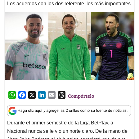
Los acuerdos con los dos referente, los más importantes
W
F
X
L
E
T
Compártelo
h
a
i
m
h
a
c
n
a
r
t
e
k
i
e
Durante el primer semestre de la Liga BetPlay, a
s
b
e
l
a
Nacional nunca se le vio un norte claro. De la mano de
A
o
d
d