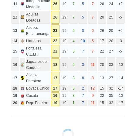
Independiente
11
26
19
7
5
7
26
24
+2
Medellin
Aguilas
12
26
19
7
5
7
20
25
-5
Doradas
Atletico
13
23
19
5
8
6
26
20
+6
Bucaramanga
14
Llaneros
22
19
4
10
5
17
20
-3
Fortaleza
15
22
19
5
7
7
22
27
-5
C.E.I.F.
Jaguares de
16
18
19
5
3
11
20
33
-13
Cordoba
Alianza
17
17
19
3
8
8
13
27
-14
Petrolera
18
Boyaca Chico
17
19
5
2
12
15
32
-17
19
Cucuta
16
19
3
7
9
22
35
-13
20
Dep. Pereira
10
19
1
7
11
15
32
-17