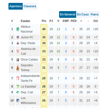
Apertura
Clausura
En General
En Casa
Fuera
#
Equipo
Pts
PJ
V
EMP
PER
+
-
DG
Atletico
1
40
19
13
1
5
35
15
+20
Nacional
2
Junior FC
35
19
11
2
6
31
24
+7
3
Dep. Pasto
34
19
10
4
5
29
25
+4
America de
4
33
19
10
3
6
25
15
+10
Cali
5
Once Caldas
33
19
8
9
2
31
22
+9
Deportes
6
31
19
8
7
4
27
17
+10
Tolima
Independiente
7
29
19
7
8
4
29
22
+7
Santa Fe
8
La Equidad
28
19
7
7
5
26
26
0
9
Dep. Cali
27
19
7
6
6
20
16
+4
Los
10
26
19
7
5
7
31
23
+8
Millionarios