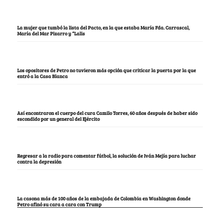
La mujer que tumbó la lista del Pacto, en la que estaba María Fda. Carrascal,
María del Mar Pizarro y “Lalis
Los opositores de Petro no tuvieron más opción que criticar la puerta por la que
entró a la Casa Blanca
Así encontraron el cuerpo del cura Camilo Torres, 60 años después de haber sido
escondido por un general del Ejército
Regresar a la radio para comentar fútbol, la solución de Iván Mejía para luchar
contra la depresión
La casona más de 100 años de la embajada de Colombia en Washington donde
Petro afinó su cara a cara con Trump