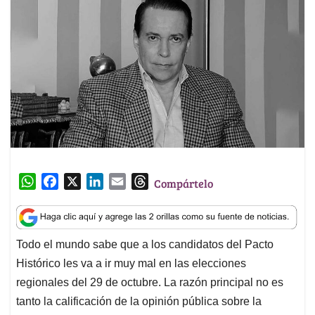
W
F
X
L
E
T
Compártelo
h
a
i
m
h
a
c
n
a
r
t
e
k
i
e
Todo el mundo sabe que a los candidatos del Pacto
s
b
e
l
a
Histórico les va a ir muy mal en las elecciones
A
o
d
d
p
o
I
s
regionales del 29 de octubre. La razón principal no es
p
k
n
tanto la calificación de la opinión pública sobre la