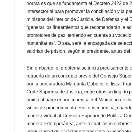
norma es que se fundamenta el Decreto 2422 de 2
intersectorial para promover la conciliación y la p
ministros del Interior, de Justicia, de Defensa y e
“generar los lineamientos que recomendarán la a
promotores de paz, teniendo en cuenta su vocación 
humanitarias”. O sea, será la encargada de selecc
saldrían de prisión, según el presidente, antes de
Sin embargo, el problema se inicia precisamente con
requería de un concepto previo del Consejo Superi
por la procuradora Margarita Cabello, el fiscal Fra
Corte Suprema de Justicia, entre otros, y dirigido p
omitió al parecer por impericia del Ministerio de Jus
vicios de procedimiento. En consecuencia, cuando 
manera virtual al Consejo Superior de Política Crim
manera extemporánea, ante lo cual los miembros d
irregularidad de carácter protuberante e insanable,