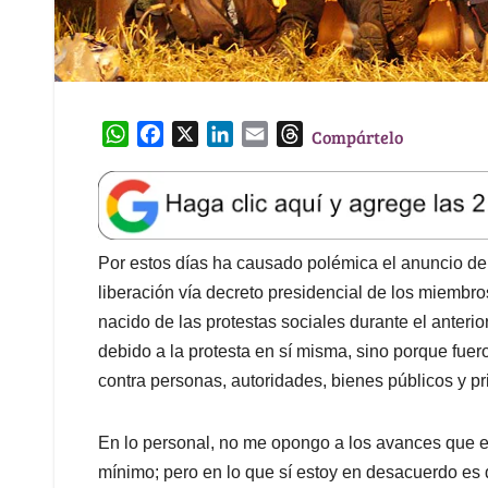
W
F
X
L
E
T
Compártelo
h
a
i
m
h
a
c
n
a
r
t
e
k
i
e
s
b
e
l
a
A
o
d
d
Por estos días ha causado polémica el anuncio del
p
o
I
s
liberación vía decreto presidencial de los miembr
p
k
n
nacido de las protestas sociales durante el anterio
debido a la protesta en sí misma, sino porque fu
contra personas, autoridades, bienes públicos y pr
En lo personal, no me opongo a los avances que e
mínimo; pero en lo que sí estoy en desacuerdo es q