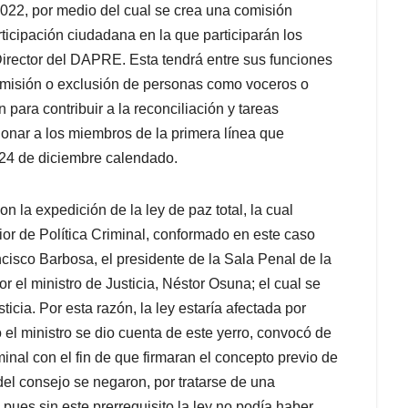
022, por medio del cual se crea una comisión
articipación ciudadana en la que participarán los
l Director del DAPRE. Esta tendrá entre sus funciones
dmisión o exclusión de personas como voceros o
para contribuir a la reconciliación y tareas
ionar a los miembros de la primera línea que
l 24 de diciembre calendado.
 la expedición de la ley de paz total, la cual
or de Política Criminal, conformado en este caso
ncisco Barbosa, el presidente de la Sala Penal de la
or el ministro de Justicia, Néstor Osuna; el cual se
ticia. Por esta razón, la ley estaría afectada por
el ministro se dio cuenta de este yerro, convocó de
inal con el fin de que firmaran el concepto previo de
el consejo se negaron, por tratarse de una
 pues sin este prerrequisito la ley no podía haber