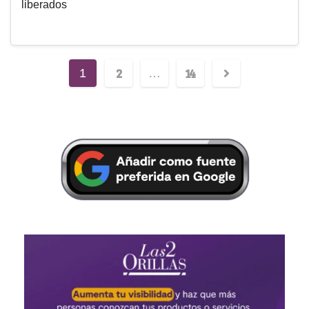
liberados
2
14
1
…