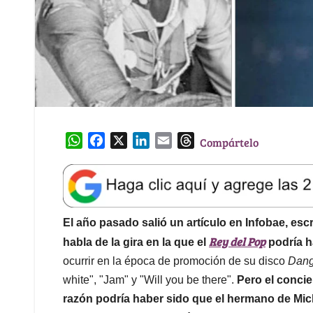
W
F
X
L
E
T
Compártelo
h
a
i
m
h
a
c
n
a
r
t
e
k
i
e
s
b
e
l
a
A
o
d
d
El año pasado salió un artículo en Infobae, esc
p
o
I
s
Rey del Pop
habla de la gira en la que el
podría h
p
k
n
ocurrir en la época de promoción de su disco
Dang
white", "Jam" y "Will you be there".
Pero el concie
razón podría haber sido que el hermano de Mi