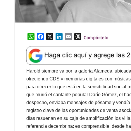
W
F
X
L
E
T
Compártelo
h
a
i
m
h
a
c
n
a
r
t
e
k
i
e
s
b
e
l
a
A
o
d
d
Harold siempre va por la galería Alameda, ubicada
p
o
I
s
ofreciendo CDS y memorias digitales con músicas d
p
k
n
para ofrecer lo que está en la sensibilidad social 
que murió el cantante popular Darío Gómez, el ha
despecho, enviaba mensajes de pésame y vendía 
registro clave de las oportunidades de venta asoci
días resuenan en su caja de amplificación los vill
referencia decembrina; es comprensible, desde h