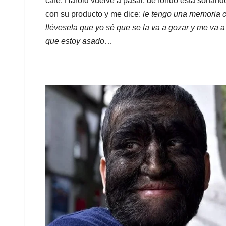
café, Harold vuelve a pasar, de fondo está sonando
con su producto y me dice:
le tengo una memoria c
llévesela que yo sé que se la va a gozar y me va 
que estoy asado
…