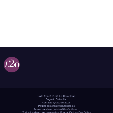
Calle 98a # 51-69 La Castellana
Bogotá, Colombia.
contacto @las2orillas.co
Pauta:
comercial@las2orillas.co
Temas Juridicos:
juridico@las2orillas.co
Todos los derechos reservados. Fundación Las Dos Orillas