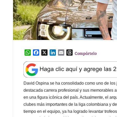
W
F
X
L
E
T
Compártelo
h
a
i
m
h
a
c
n
a
r
t
e
k
i
e
s
b
e
l
a
A
o
d
d
David Ospina se ha consolidado como uno de los
p
o
I
s
destacada carrera profesional y sus memorables a
p
k
n
en una figura icónica del país. Actualmente, el ar
clubes más importantes de la liga colombiana y de 
tiempo en el equipo, ya ha logrado levantar trofeo