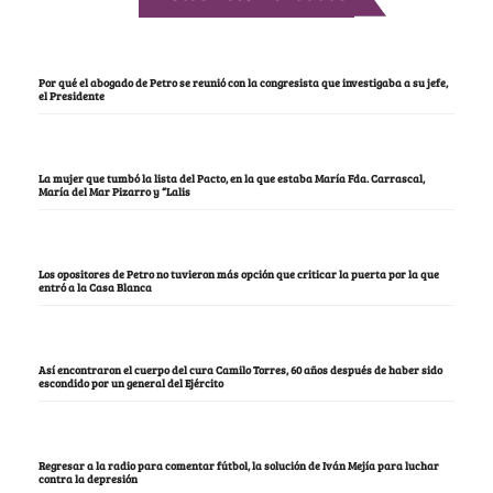
Por qué el abogado de Petro se reunió con la congresista que investigaba a su jefe,
el Presidente
La mujer que tumbó la lista del Pacto, en la que estaba María Fda. Carrascal,
María del Mar Pizarro y “Lalis
Los opositores de Petro no tuvieron más opción que criticar la puerta por la que
entró a la Casa Blanca
Así encontraron el cuerpo del cura Camilo Torres, 60 años después de haber sido
escondido por un general del Ejército
Regresar a la radio para comentar fútbol, la solución de Iván Mejía para luchar
contra la depresión