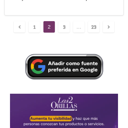
1
3
23
2
…