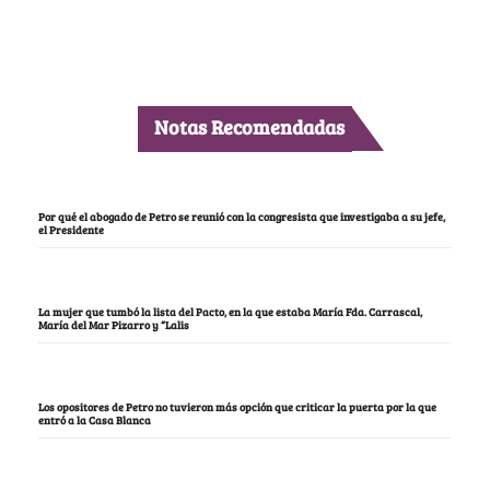
Notas Recomendadas
Por qué el abogado de Petro se reunió con la congresista que investigaba a su jefe,
el Presidente
La mujer que tumbó la lista del Pacto, en la que estaba María Fda. Carrascal,
María del Mar Pizarro y “Lalis
Los opositores de Petro no tuvieron más opción que criticar la puerta por la que
entró a la Casa Blanca