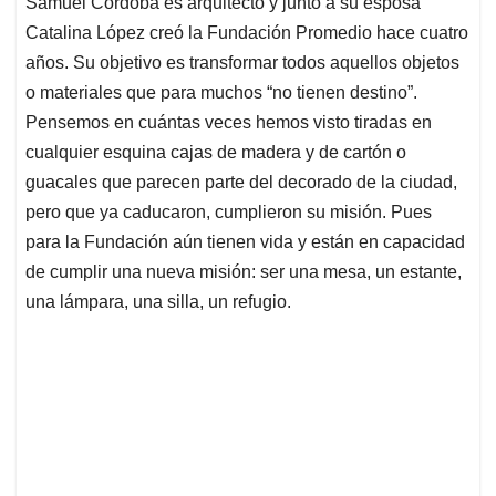
Samuel Córdoba es arquitecto y junto a su esposa
s
b
e
l
a
Catalina López creó la Fundación Promedio hace cuatro
A
o
d
d
p
o
I
s
años. Su objetivo es transformar todos aquellos objetos
p
k
n
o materiales que para muchos “no tienen destino”.
Pensemos en cuántas veces hemos visto tiradas en
cualquier esquina cajas de madera y de cartón o
guacales que parecen parte del decorado de la ciudad,
pero que ya caducaron, cumplieron su misión. Pues
para la Fundación aún tienen vida y están en capacidad
de cumplir una nueva misión: ser una mesa, un estante,
una lámpara, una silla, un refugio.