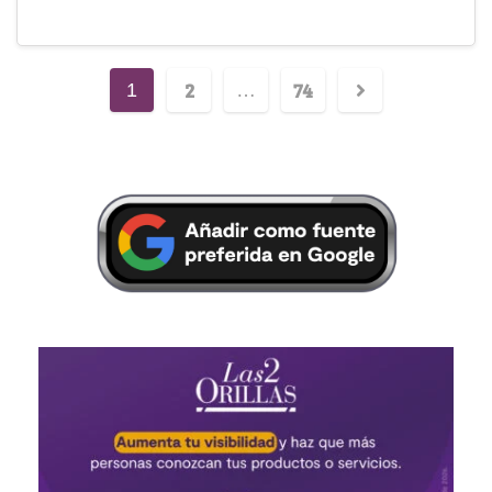
2
74
1
…