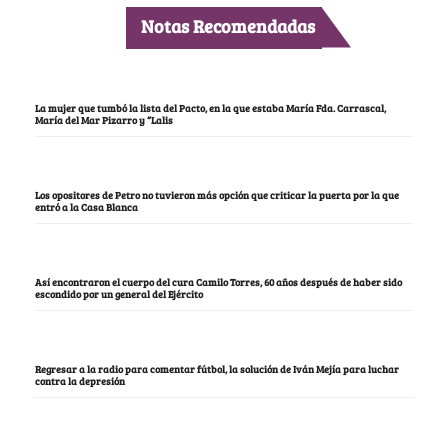
Notas Recomendadas
La mujer que tumbó la lista del Pacto, en la que estaba María Fda. Carrascal,
María del Mar Pizarro y “Lalis
Los opositores de Petro no tuvieron más opción que criticar la puerta por la que
entró a la Casa Blanca
Así encontraron el cuerpo del cura Camilo Torres, 60 años después de haber sido
escondido por un general del Ejército
Regresar a la radio para comentar fútbol, la solución de Iván Mejía para luchar
contra la depresión