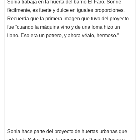
p
o
I
s
Sonia trabaja en la huerta del barrio El Faro. Sonríe
p
k
n
fácilmente, es fuerte y dulce en iguales proporciones.
Recuerda que la primera imagen que tuvo del proyecto
fue “cuando la máquina vino y de una loma hizo un
llano. Eso era un potrero, y ahora véalo, hermoso.”
Sonia hace parte del proyecto de huertas urbanas que
adelanta Salva Terra, la empresa de David Villegas y