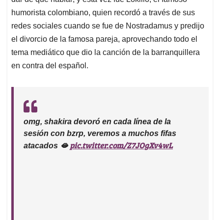
A
o
d
d
p
o
I
s
humorista colombiano, quien recordó a través de sus
p
k
n
redes sociales cuando se fue de Nostradamus y predijo
el divorcio de la famosa pareja, aprovechando todo el
tema mediático que dio la canción de la barranquillera
en contra del español.
omg, shakira devoró en cada línea de la
sesión con bzrp, veremos a muchos fifas
pic.twitter.com/Z7JOgXv4wL
atacados 🫦