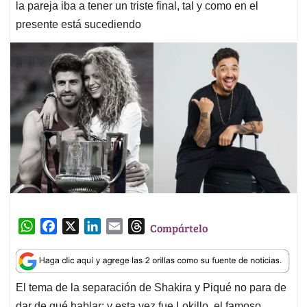
la pareja iba a tener un triste final, tal y como en el
presente está sucediendo
W
F
X
L
E
T
Compártelo
h
a
i
m
h
a
c
n
a
r
t
e
k
i
e
El tema de la separación de Shakira y Piqué no para de
s
b
e
l
a
dar de qué hablar; y esta vez fue Lokillo, el famoso